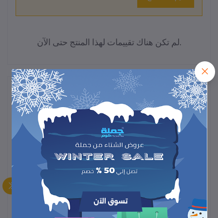
لم تكن هناك تقييمات لهذا المنتج حتى الآن.
وصف
أداة تنظيف فعالة ومريحة
، مصممة
الممسحة الدوارة هي
لتسهيل عملية مسح الأرضيات وتوفير الوقت والجهد. تتوفر
أنواع مختلفة من الممسحات الدوارة، بعضها يأتي مع دلو
مزود بآلية عصر مبتكرة، وبعضها يعمل بالكهرباء أو البخار،
وتختلف في مميزاتها لتناسب احتياجاتك.