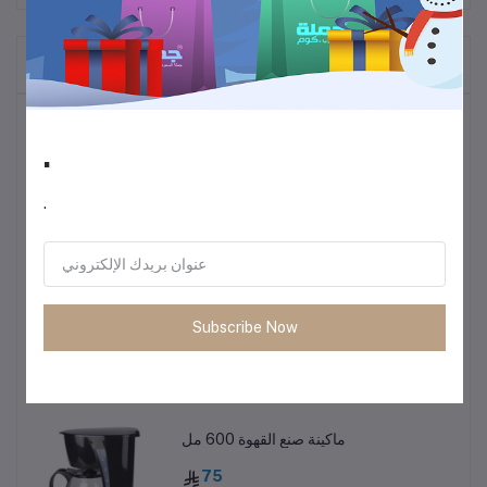
المنتجات التي يتم شراؤها بشكل متكرر
أكثر المنتجات مبيعًا
.
ترموس قهوة وشاي
.
60
• طاولة متعددة الاستخدمات خفيفة الوزن
Subscribe Now
85
ماكينة صنع القهوة 600 مل
75