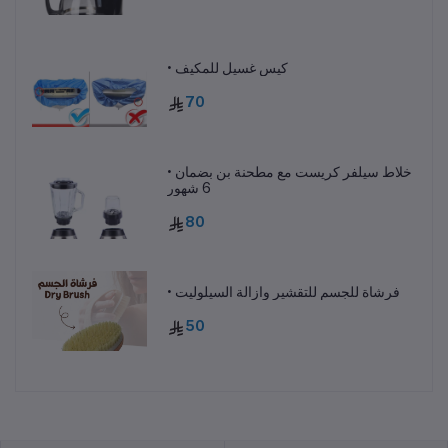
• كيس غسيل للمكيف
70
• خلاط سيلفر كريست مع مطحنة بن بضمان
6 شهور
80
• فرشاة للجسم للتقشير وازالة السيلوليت
50