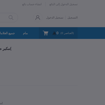
تسجيل الدخول إلى البائع
انشاء حساب بائع
التسجيل
تسجيل الدخول
0
سياسة الخصوصية
اتصل بنا
جميع الأقسام
جميع العلاما
العناصر)
0
(
• مكبر صوت +راديو + مصباح )يعمل بالطاقة الشمسية(
متوفر)