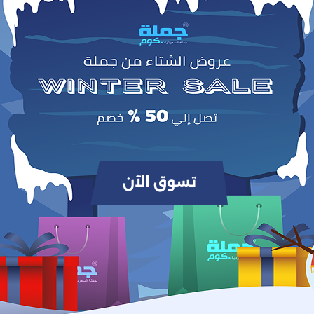
0
(0 مراجعات / تقييمات)
من أصل 5.0
وص
بين مكبر الصوت والراديو والمصباح، ويعمل بالطاقة الشمسية لتوفير الطاقة والاستقلا
التامة في أي وقت.
مثالي للرحلات، التخييم، أو الاستخدام اليومي في المنزل والمكتب.
المميزات:
مكبر صوت، راديو، ومصباح إضاءة قوي.
3 وظائف في جهاز واحد: