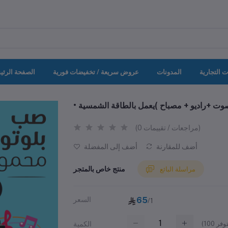
ت التجارية
المدونات
عروض سريعة / تخفيضات فورية
الصفحة الرئي
(0 مراجعات / تقييمات)
أضف للمقارنة
أضف إلى المفضلة
منتج خاص بالمتجر
مراسلة البائع
65
السعر
/1
(
100
الكمية