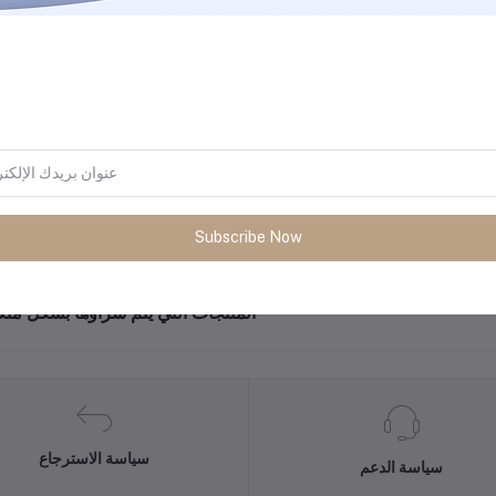
يعمل بالطاقة الشمسية لتوفير شحن مستمر وصديق للبيئة.
تصميم أنيق وخفيف يسهل حمله أينما ذهبت.
صوت واضح وعالي الجودة لتجربة استماع مميزة.
إضاءة قوية تدوم لساعات طويلة.
Subscribe Now
المنتجات التي يتم شراؤها بشكل متك
سياسة الاسترجاع
سياسة الدعم