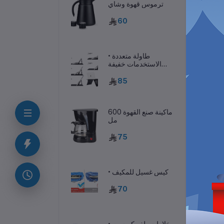
ترموس قهوة وشاي
60
• طاولة متعددة
الاستخدمات خفيفة
الوزن
85
ماكينة صنع القهوة 600
مل
ف
75
لية
• كيس غسيل للمكيف
70
• خلاط سيلفر كريست