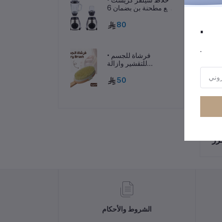
مع مطحنة بن بضمان 6
شهور
.
80
.
• فرشاة للجسم
للتقشير وازالة
السيلوليت
50
رر
الشروط والأحكام