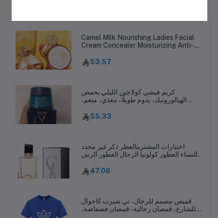
Samsung Galaxy S10 S20 S23 S24
6.92
Utral HTC LG Android phone 15 15pro
Camel Milk Nourishing Ladies Facial
Cream Concealer Moisturizing Anti-
aging Anti-Wrinkle Whitening Day
Cream Facial Skin Care L251114
53.57
كريم فيشي كولاجين الليلي بحمض
الهيالورونيك، يدوم طويلًا، مغذي، منعم،
يتحكم في الزيوت، مضاد للشيخوخة، للعناية
بالبشرة L251114
55.33
اختيارات المشترينالعطر ذكر غير محدد
والنساء العطور كولونيا الرجال العطور الرش
EDP EDT Stronharming يمكن أن تبقي
ضباب الجسم لفترة طويلة H250117
47.06
قميص مصمم للرجال، تي شيرت كاجوال
للشارع، قمصان رجالية، قمصان فضفاضة،
قمصان صيفية فاخرة، قمصان مطبوعة، تي