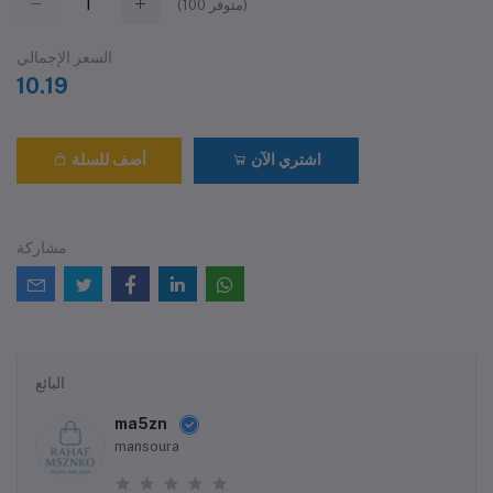
متوفر)
100
(
السعر الإجمالي
10.19
اشتري الآن
أضف للسلة
مشاركة
البائع
ma5zn
mansoura