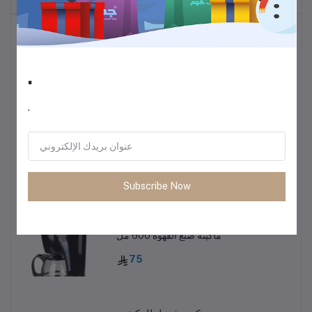
أكثر المنتجات مبيعًا
.
ترموس قهوة وشاي
60
.
• طاولة متعددة الاستخدمات خفيفة الوزن
85
Subscribe Now
ماكينة صنع القهوة 600 مل
75