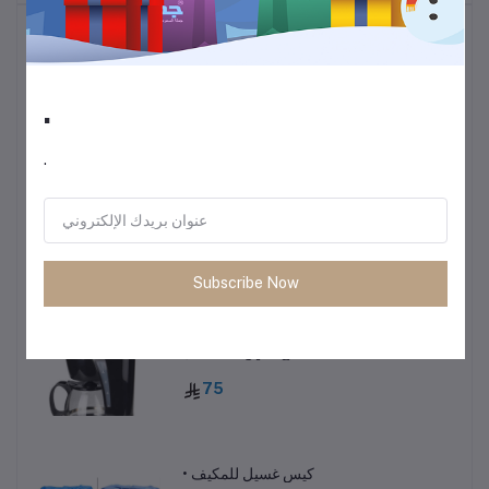
أكثر المنتجات مبيعًا
.
ترموس قهوة وشاي
60
.
• طاولة متعددة الاستخدمات خفيفة الوزن
85
Subscribe Now
ماكينة صنع القهوة 600 مل
75
• كيس غسيل للمكيف