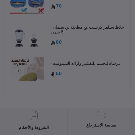
70
• خلاط سيلفر كريست مع مطحنة بن بضمان
6 شهور
80
• فرشاة للجسم للتقشير وازالة السيلوليت
50
سياسة الاسترجاع
الشروط والأحكام