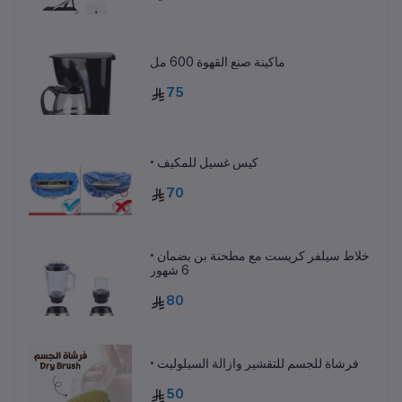
ماكينة صنع القهوة 600 مل
75
• كيس غسيل للمكيف
70
• خلاط سيلفر كريست مع مطحنة بن بضمان
6 شهور
80
• فرشاة للجسم للتقشير وازالة السيلوليت
50