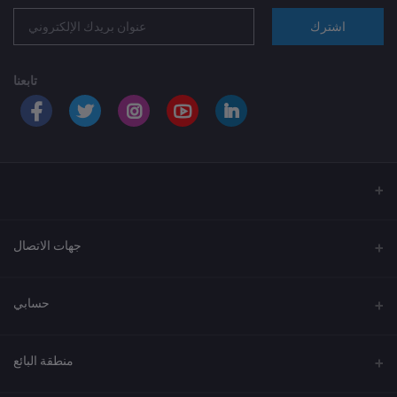
اشترك
تابعنا
جهات الاتصال
العنوان
حسابي
الهاتف
تسجيل الدخول
920033037
منطقة البائع
تاريخ الطلبات