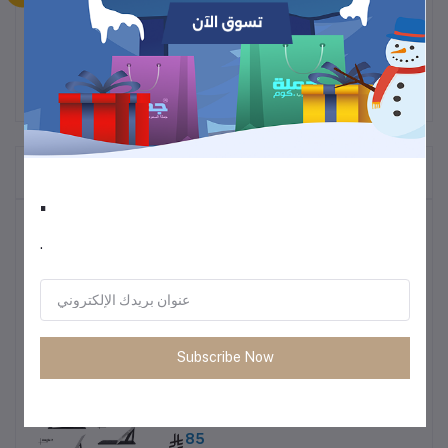
المنتجات التي يتم شراؤها بشكل متكرر
.
أكثر المنتجات مبيعًا
.
ترموس قهوة وشاي
60
Subscribe Now
• طاولة متعددة الاستخدمات خفيفة الوزن
85