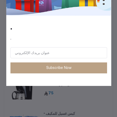
أكثر المنتجات مبيعًا
.
ترموس قهوة وشاي
60
.
• طاولة متعددة الاستخدمات خفيفة الوزن
85
Subscribe Now
ماكينة صنع القهوة 600 مل
75
• كيس غسيل للمكيف