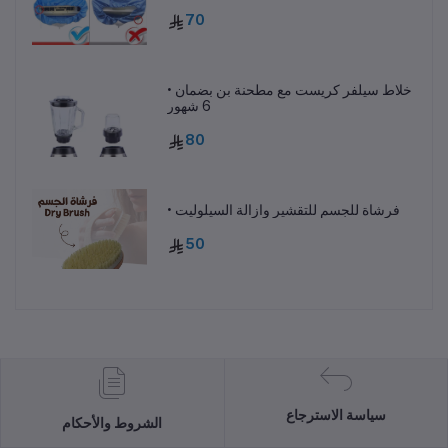
70
• خلاط سيلفر كريست مع مطحنة بن بضمان
6 شهور
80
• فرشاة للجسم للتقشير وازالة السيلوليت
50
سياسة الاسترجاع
الشروط والأحكام