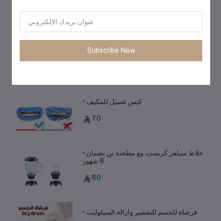
85
ماكينة صنع القهوة 600 مل
Subscribe Now
75
• كيس غسيل للمكيف
70
• خلاط سيلفر كريست مع مطحنة بن بضمان
6 شهور
80
• فرشاة للجسم للتقشير وازالة السيلوليت