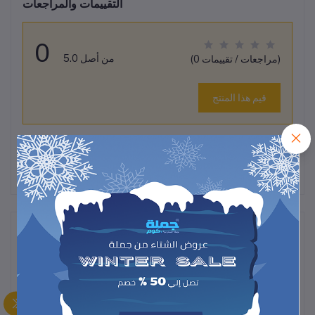
التقييمات والمراجعات
0
من أصل 5.0
(0 مراجعات / تقييمات)
قيم هذا المنتج
لم تكن هناك تقييمات لهذا المنتج حتى الآن.
وصف
.
حامل
كمبيوتر محمول مريح من الألومنيوم
قابل
لتعديل الارتفاع والطي
ويوفر تهوية مثالية لجهازك أثناء الاستخدام.
مصمم ليكون
مقاوم للحرارة
مثالي للاستخدام
المكتبي والألعاب
، مع تصميم عالي الجودة يجمع بين