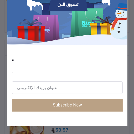
.
الراحة، المتانة، والأناقة
المنتجات التي يتم شراؤها بشكل متكرر
.
أكثر المنتجات مبيعًا
.
كابل USB C إلى Type C بطول 1 متر و2
متر و3 متر مصنوع من قماش معدني مضفر
من النايلون من نوع C إلى C لهاتف
Samsung Galaxy S10 S20 S23 S24
6.92
Utral HTC LG Android phone 15 15pro
Subscribe Now
Camel Milk Nourishing Ladies Facial
Cream Concealer Moisturizing Anti-
aging Anti-Wrinkle Whitening Day
Cream Facial Skin Care L251114
53.57