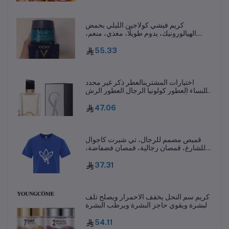
كريم فيشي كولاجين الليلي بحمض
الهيالورونيك، يدوم طويلًا، مغذي، منعم،
يتحكم في الزيوت، مضاد للشيخوخة، للعناية
بالبشرة L251114
55.33
اختيارات المشترينالعطر ذكر غير محدد
والنساء العطور كولونيا الرجال العطور الرش
EDP EDT Stronharming يمكن أن تبقي
ضباب الجسم لفترة طويلة H250117
47.06
قميص مصمم للرجال، تي شيرت كاجوال
للشارع، قمصان رجالية، قمصان فضفاضة،
قمصان صيفية فاخرة، قمصان مطبوعة، تي
شيرت بأكمام قصيرة
37.31
كريم سم النحل يخفف الاحمرار ويصلح تلف
البشرة ويقوي حاجز البشرة ويرطب البشرة
بعمق ويغذيها L251114
54.11