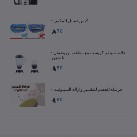
• كيس غسيل للمكيف
70
• خلاط سيلفر كريست مع مطحنة بن بضمان
6 شهور
80
• فرشاة للجسم للتقشير وازالة السيلوليت
50