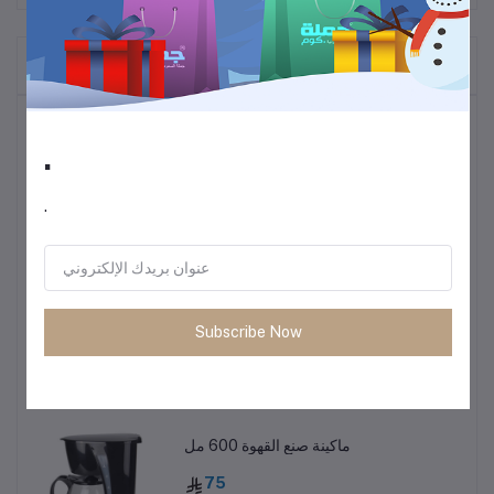
المنتجات التي يتم شراؤها بشكل متكرر
أكثر المنتجات مبيعًا
.
ترموس قهوة وشاي
.
60
• طاولة متعددة الاستخدمات خفيفة الوزن
Subscribe Now
85
ماكينة صنع القهوة 600 مل
75