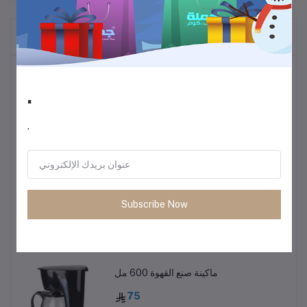
المنتجات التي يتم شراؤها بشكل متكرر
أكثر المنتجات مبيعًا
.
ترموس قهوة وشاي
.
60
• طاولة متعددة الاستخدمات خفيفة الوزن
Subscribe Now
85
ماكينة صنع القهوة 600 مل
75