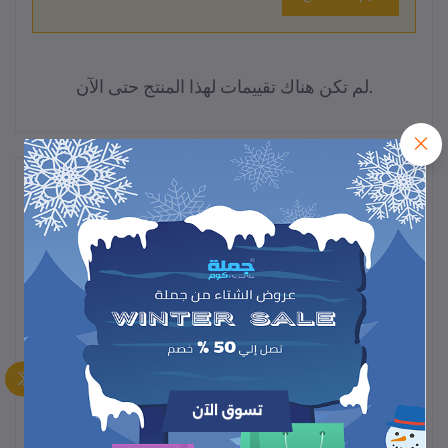
لم تكن هناك تقييمات لهذا المنتج حتى الآن.
وصف
احصل على ابتسامة مشرقة وناصعة مع
جيل تبييض وتنظيف الأسنان
، المصمم لإزالة البقع وتبييض الأسنان بفعالية.
السحري
تركيبته اللطيفة تساعد على تنظيف الأسنان بعمق دون الإضرار بالمينا،
وتترك الفم منتعشًا وصحيًا.
اختيار مثالي لمن يرغب في ابتسامة أكثر إشراقًا وثقة بسهولة وسرعة في
الاستخدام اليومي.