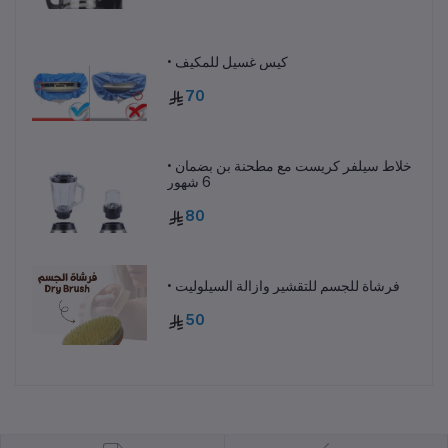
• كيس غسيل للمكيف
70
• خلاط سيلفر كريست مع مطحنة بن بضمان
6 شهور
80
• فرشاة للجسم للتقشير وازالة السيلوليت
50