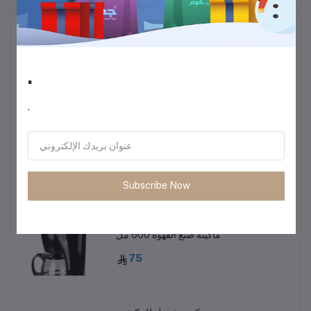
أكثر المنتجات مبيعًا
.
ترموس قهوة وشاي
60
.
• طاولة متعددة الاستخدمات خفيفة الوزن
85
Subscribe Now
ماكينة صنع القهوة 600 مل
75