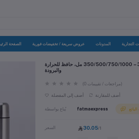
ت التجارية
المدونات
عروض سريعة / تخفيضات فورية
الصفحة الرئي
زجاجة مياه حرارية من الفولاذ المقاوم للصدأ 304 – 350/500/750/1000 مل، حافظ للحرارة
والبرودة
(0 مراجعات / تقييمات)
أضف للمقارنة
أضف إلى المفضلة
fatmaexpress
يُباع بواسطة
لبائع
30.05
السعر
/1