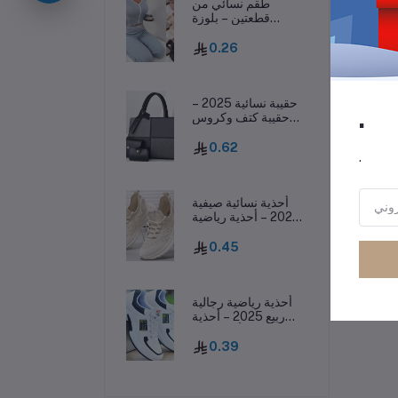
رر
طقم نسائي من
قطعتين – بلوزة
بفيونكة وسروال
طويل، ملابس نوم
0.26
خريفية
حقيبة نسائية 2025 –
.
حقيبة كتف وكروس
بودي غير رسمية بسعة
كبيرة وأسلوب عصري
0.62
.
أحذية نسائية صيفية
2025 – أحذية رياضية
كاجوال منسوجة
وخفيفة تسمح بمرور
0.45
الهواء
أحذية رياضية رجالية
ربيع 2025 – أحذية
كاجوال أنيقة بنعل
سميك وقابلة للتهوية
0.39
ومقاومة للانزلاق