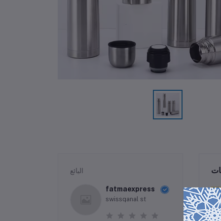
ات
البائع
fatmaexpress
swissqanal st