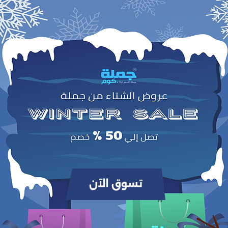
0
(0 مراجعات / تقييمات)
من أصل 5.0
وص
ريستالية المصممة على الطراز الأوروبي. تأتي مع غطاء أنيق لتحافظ على نظافة المك
ى أو المكسرات على طاولة الشاي في غرفة المعيشة. قطعة ديكور عملية تجمع بين الج
والوظيفة، لتضيف لمسة راقية لأي مساحة داخلية.