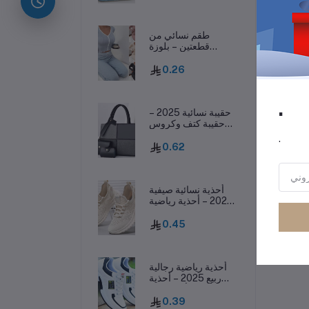
طقم نسائي من
قطعتين – بلوزة
بفيونكة وسروال
طويل، ملابس نوم
رر
0.26
خريفية
.
حقيبة نسائية 2025 –
حقيبة كتف وكروس
بودي غير رسمية بسعة
.
كبيرة وأسلوب عصري
0.62
أحذية نسائية صيفية
2025 – أحذية رياضية
كاجوال منسوجة
وخفيفة تسمح بمرور
0.45
الهواء
أحذية رياضية رجالية
ربيع 2025 – أحذية
كاجوال أنيقة بنعل
سميك وقابلة للتهوية
0.39