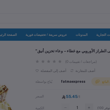
ت التجارية
المدونات
عروض سريعة / تخفيضات فورية
الصفحة الرئي
(0 مراجعات / تقييمات)
أضف للمقارنة
أضف إلى المفضلة
fatmaexpress
يُباع بواسطة
لبائع
55.45
السعر
/1
(
100
الكمية