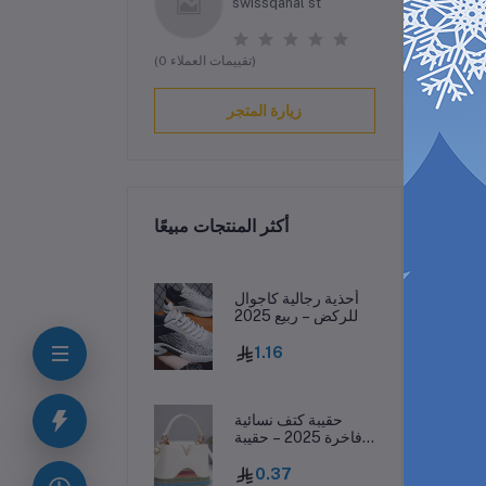
swissqanal st
(0 تقييمات العملاء)
زيارة المتجر
أكثر المنتجات مبيعًا
ف
أحذية رجالية كاجوال
للركض – ربيع 2025
1.16
ان،
مال
حقيبة كتف نسائية
فاخرة 2025 – حقيبة
جلدية مطبوعة بحرف
واحد
0.37