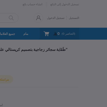
تسجيل الدخول إلى البائع
انشاء حساب بائع
التسجيل
تسجيل الدخول
0
سياسة الخصوصية
اتصل بنا
جميع الأقسام
جميع العلاما
العناصر)
0
(
"طَفَاية سجائر زجاجية بتصميم كريستالي على الطراز الأوروبي مع غطاء – وعاء تخزين أنيق"
مراسلة ا
متوفر)