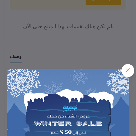
لم تكن هناك تقييمات لهذا المنتج حتى الآن.
وصف
احصلي على نعومة وترطيب فوري مع
ستيك مرطب لليدين والقدمين –
بينك
، المصمم لتغذية البشرة الجافة بعمق.
تركيبته الغنية تمنح يديك وقدميك ملمسًا ناعمًا ورطبًا دون ترك أي أثر
دهني.
اختيار مثالي للعناية اليومية بالبشرة، للحفاظ على نعومة ونضارة يديك
وقدميك في أي وقت ومكان.