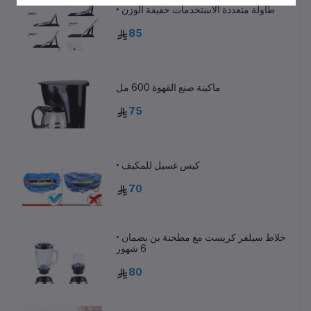
• طاولة متعددة الاستخدمات خفيفة الوزن
85
ماكينة صنع القهوة 600 مل
75
• كيس غسيل للمكيف
70
• خلاط سيلفر كريست مع مطحنة بن بضمان
6 شهور
80