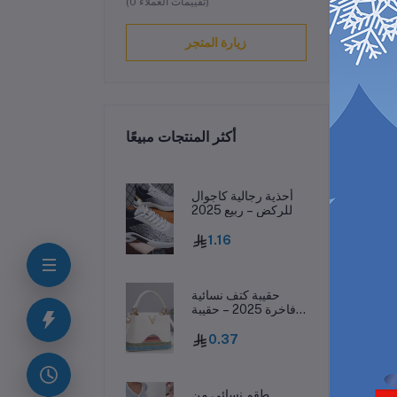
(0 تقييمات العملاء)
زيارة المتجر
أكثر المنتجات مبيعًا
ف
أحذية رجالية كاجوال
للركض – ربيع 2025
1.16
 يجعل منه
خرة
حقيبة كتف نسائية
فاخرة 2025 – حقيبة
جلدية مطبوعة بحرف
واحد
0.37
طقم نسائي من