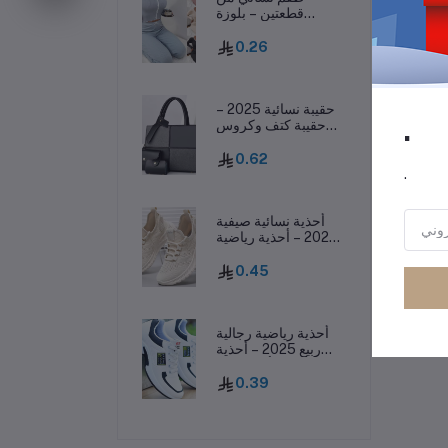
قطعتين – بلوزة
بفيونكة وسروال
طويل، ملابس نوم
رر
0.26
خريفية
حقيبة نسائية 2025 –
.
حقيبة كتف وكروس
بودي غير رسمية بسعة
كبيرة وأسلوب عصري
0.62
.
أحذية نسائية صيفية
2025 – أحذية رياضية
كاجوال منسوجة
وخفيفة تسمح بمرور
0.45
الهواء
أحذية رياضية رجالية
ربيع 2025 – أحذية
كاجوال أنيقة بنعل
سميك وقابلة للتهوية
0.39
ومقاومة للانزلاق