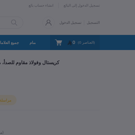
تسجيل الدخول إلى البائع
انشاء حساب بائع
التسجيل
تسجيل الدخول
0
سياسة الخصوصية
اتصل بنا
جميع الأقسام
جميع العلاما
العناصر)
0
(
سوار نسائي XB-035 – كريستال وفولاذ مقاوم
مراسلة ا
متوفر)