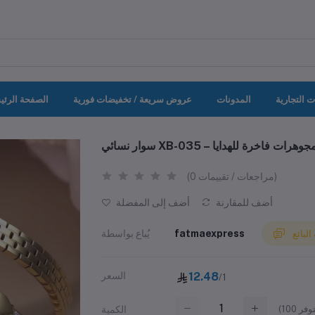
ت التجارية
المدونات
عروض سريعة / تخفيضات فورية
الصفحة الرئي
 للصدأ، مجوهرات فاخرة للهدايا
(0 مراجعات / تقييمات)
أضف للمقارنة
أضف إلى المفضلة
fatmaexpress
يُباع بواسطة
لبائع
12.48
السعر
/1
(
100
الكمية