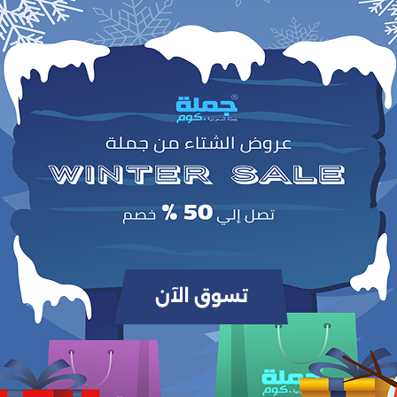
وص
أضف لمسة من الأناقة واللمعان إلى إطلالتك مع سوار XB-035 المصنوع من فولاذ مقاوم للصدأ ومزين بالكريستال اللامع. تصميمه الأنيق
أنه خيار رائع للهدايا النسائية. متين وعصري، يجمع بين الجمال والمتانة ليكون إضافة فا
لمجموعة مجوهراتك.