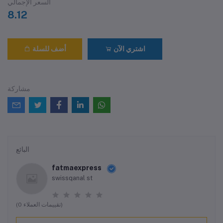
السعر الإجمالي
8.12
اشتري الآن
أضف للسلة
مشاركة
البائع
fatmaexpress
swissqanal st
(0 تقييمات العملاء)