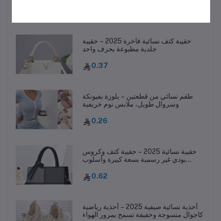
1.16
حقيبة كتف نسائية فاخرة 2025 – حقيبة
جلدية مطبوعة بحرف واحد
0.37
طقم نسائي من قطعتين – بلوزة بفيونكة
وسروال طويل، ملابس نوم خريفية
0.26
حقيبة نسائية 2025 – حقيبة كتف وكروس
بودي غير رسمية بسعة كبيرة وأسلوب
عصري
0.62
أحذية نسائية صيفية 2025 – أحذية رياضية
كاجوال منسوجة وخفيفة تسمح بمرور الهواء