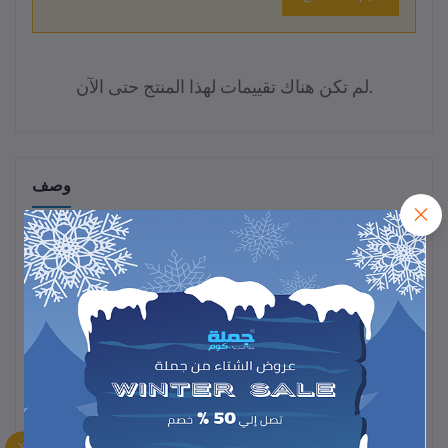
لم تكن هناك تقييمات لهذا المنتج حتى الآن.
وصف
احصلي على شعر بني غامق لامع وصحي مع
شامبو زيت الأرجان لصبغ
الشعر
، المصمم للحفاظ على لون الشعر وإضفاء لمعة طبيعية.
تركيبته الغنية بزيت الأرجان تغذي الشعر وتقلل من التلف والتقصف، مع
حماية فروة الرأس ومنح الشعر نعومة وسلاسة.
اختيار مثالي لمن تبحث عن لون غني وعناية متكاملة للشعر في كل غسلة.