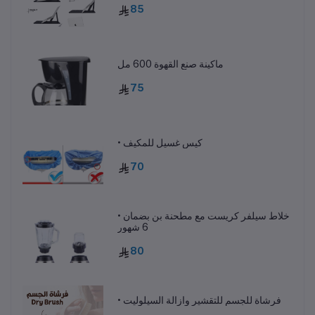
85
ماكينة صنع القهوة 600 مل
75
• كيس غسيل للمكيف
70
• خلاط سيلفر كريست مع مطحنة بن بضمان
6 شهور
80
• فرشاة للجسم للتقشير وازالة السيلوليت