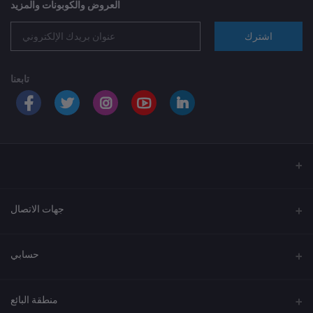
العروض والكوبونات والمزيد
اشترك
تابعنا
جهات الاتصال
العنوان
حسابي
الهاتف
تسجيل الدخول
920033037
منطقة البائع