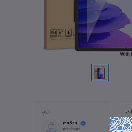
ات
البائع
ma5zn
mansoura