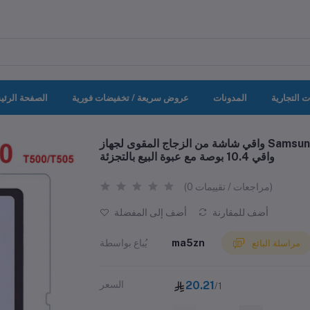
ت التجارية
المدونات
عروض سريعة / تخفيضات فورية
الصفحة الرئي
واقي شاشة من الزجاج المقوى لجهاز Samsung TAB A7 10.4 2020 T500 T505 9H زجاج
واقي 10.4 بوصة مع عبوة البيع بالتجزئة
(0 مراجعات / تقييمات)
أضف للمقارنة
أضف إلى المفضلة
ma5zn
يُباع بواسطة
مراسلة البائع
20.21
السعر
/1