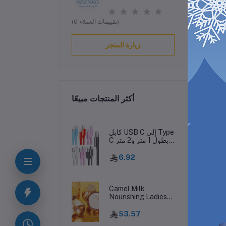
(0 تقييمات العملاء)
زيارة المتجر
أكثر المنتجات مبيعًا
ف
كابل USB C إلى Type
C بطول 1 متر و2 متر
و3 متر مصنوع من
قماش معدني مضفر
6.92
من النايلون من نوع C
إلى C لهاتف
ة
Samsung Galaxy
S10 S20 S23 S24
Camel Milk
Utral HTC LG
Nourishing Ladies
Android phone 15
Facial Cream
15pro
Concealer
53.57
Moisturizing Anti-