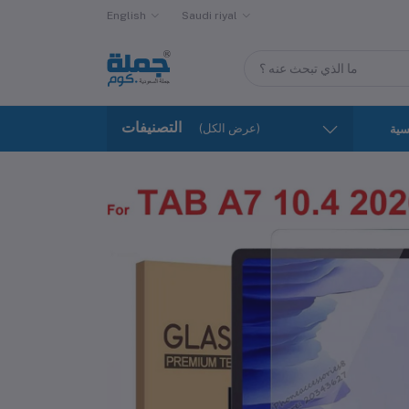
English
Saudi riyal
التصنيفات
(عرض الكل)
سية