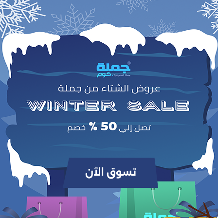
0
(0 مراجعات / تقييمات)
من أصل 5.0
وص
Samsung TAB A7 10. بوصة (2020) T500/T505
واقي شاشة
.
لحماية الشاشة من الخدوش والصدمات، مع تصميم
شفاف وواضح
9H
صلاب