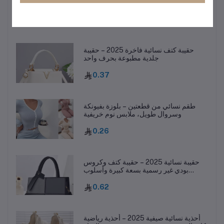
1.16
حقيبة كتف نسائية فاخرة 2025 – حقيبة
جلدية مطبوعة بحرف واحد
0.37
طقم نسائي من قطعتين – بلوزة بفيونكة
وسروال طويل، ملابس نوم خريفية
0.26
حقيبة نسائية 2025 – حقيبة كتف وكروس
بودي غير رسمية بسعة كبيرة وأسلوب
عصري
0.62
أحذية نسائية صيفية 2025 – أحذية رياضية