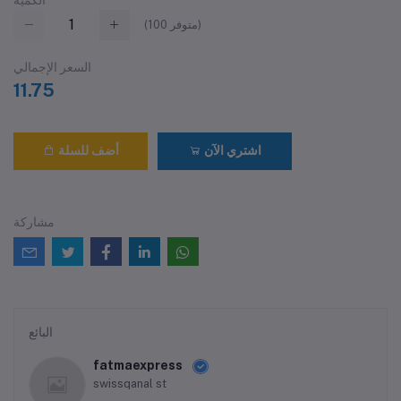
متوفر)
100
(
السعر الإجمالي
11.75
اشتري الآن
أضف للسلة
مشاركة
البائع
fatmaexpress
swissqanal st