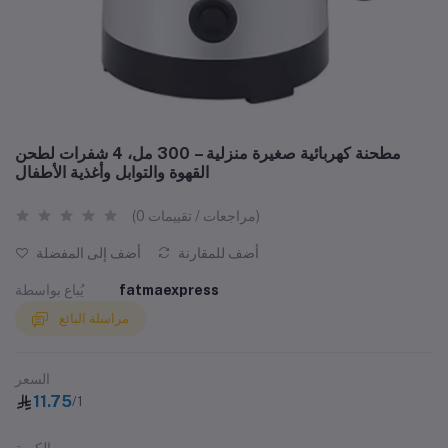
مطحنة كهربائية صغيرة منزلية – 300 مل، 4 شفرات لطحن
القهوة والتوابل وأغذية الأطفال
(0 مراجعات / تقييمات)
أضف للمقارنة
أضف إلى المفضلة
fatmaexpress
يُباع بواسطة
مراسلة البائع
السعر
11.75
/1
الكمية