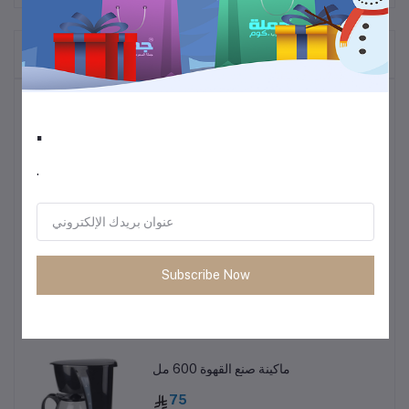
المنتجات التي يتم شراؤها بشكل متكرر
أكثر المنتجات مبيعًا
.
ترموس قهوة وشاي
.
60
• طاولة متعددة الاستخدمات خفيفة الوزن
Subscribe Now
85
ماكينة صنع القهوة 600 مل
75