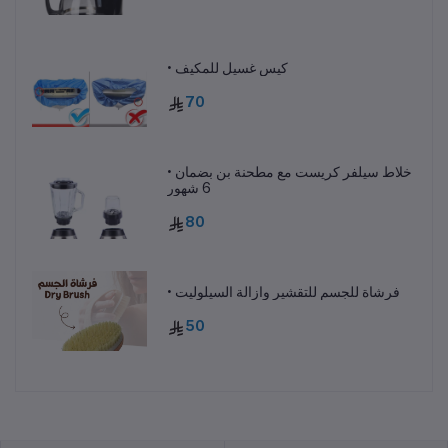
• كيس غسيل للمكيف
70
• خلاط سيلفر كريست مع مطحنة بن بضمان
6 شهور
80
• فرشاة للجسم للتقشير وازالة السيلوليت
50