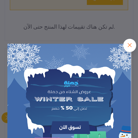
لم تكن هناك تقييمات لهذا المنتج حتى الآن.
وصف
توفر المشدات الرجالية بأكمام قصيرة (أو نصف كم) ضغطًا
محكمًا للمساعدة في شد الصدر والبطن والظهر
، مما يمنح
الجسم مظهرًا أكثر نحافة وتناسقًا تحت الملابس. وتتوفر
بمقاس 2XL، الذي قد يناسب أحيانًا الأوزان التي تصل إلى
110 كجم حسب الشركة المصنعة.