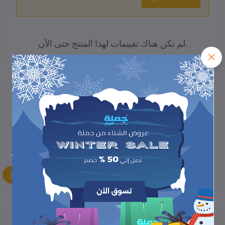
لم تكن هناك تقييمات لهذا المنتج حتى الآن.
وصف
"مصباح قاتل البعوض بالأشعة فوق البنفسجية – فعال وآمن، يجذب ويقتل
البعوض بقوة 4200 فولت للحماية المثلى في المنزل أو الخارج."
المنتجات التي يتم شراؤها بشكل متكرر