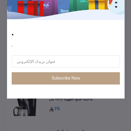
أكثر المنتجات مبيعًا
.
ترموس قهوة وشاي
60
.
• طاولة متعددة الاستخدمات خفيفة الوزن
85
Subscribe Now
ماكينة صنع القهوة 600 مل
75