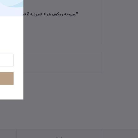
"مروحة ومكيف هواء عمودية 2 في 1 – تبريد فعال مع إضاءة مدمجة، تصميم أنيق يوفر أداء عالي ويوفر المساحة، مثالية للمنازل والمكاتب."