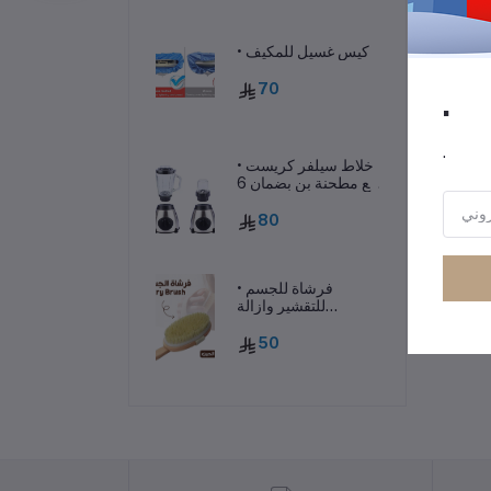
• كيس غسيل للمكيف
70
.
.
• خلاط سيلفر كريست
مع مطحنة بن بضمان 6
شهور
رر
80
• فرشاة للجسم
للتقشير وازالة
السيلوليت
50