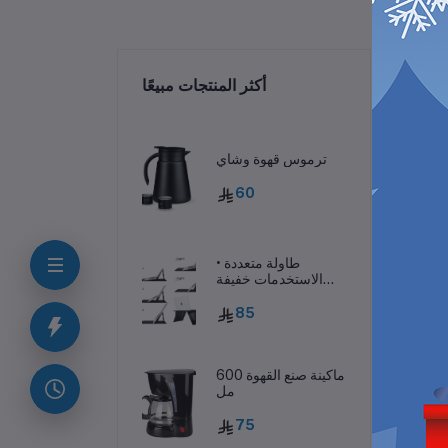
ات
أكثر المنتجات مبيعًا
ترموس قهوة وشاي
60
• طاولة متعددة
الاستخدمات خفيفة
الوزن
85
ماكينة صنع القهوة 600
مل
ف
75