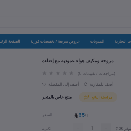
ت التجارية
المدونات
عروض سريعة / تخفيضات فورية
الصفحة الرئي
مروحة ومكيف هواء عمودية مع إضاءة
(0 مراجعات / تقييمات)
أضف للمقارنة
أضف إلى المفضلة
منتج خاص بالمتجر
مراسلة البائع
65
السعر
/1
(
100
الكمية