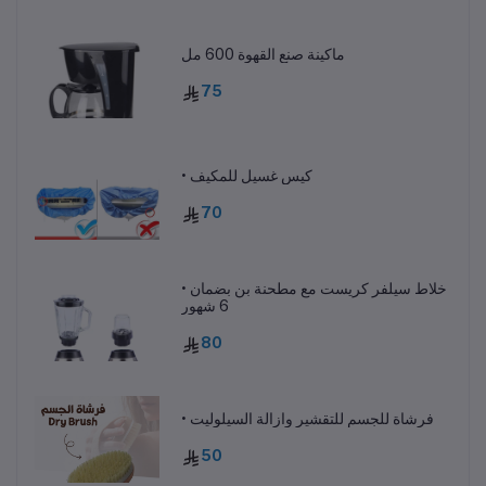
ماكينة صنع القهوة 600 مل
75
• كيس غسيل للمكيف
70
• خلاط سيلفر كريست مع مطحنة بن بضمان
6 شهور
80
• فرشاة للجسم للتقشير وازالة السيلوليت
50