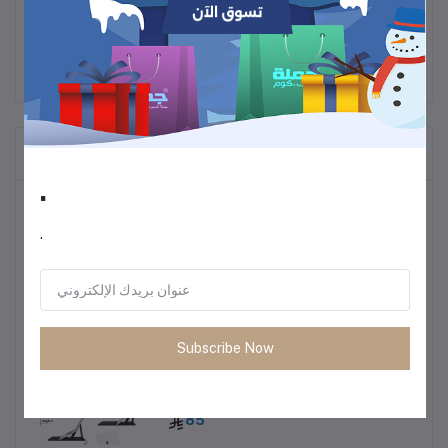
المنتجات التي يتم شراؤها بشكل متكرر
.
أكثر المنتجات مبيعًا
.
ترموس قهوة وشاي
60
Subscribe Now
• طاولة متعددة الاستخدمات خفيفة الوزن
85