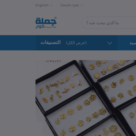
English
Saudi riyal
التصنيفات
(عرض الكل)
سية