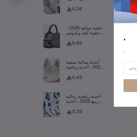
بفيونكة وسروال
طويل، ملابس نوم
رر
0.26
خريفية
حقيبة نسائية 2025 –
حقيبة كتف وكروس
.
بودي غير رسمية بسعة
كبيرة وأسلوب عصري
0.62
.
أحذية نسائية صيفية
2025 – أحذية رياضية
كاجوال منسوجة
وخفيفة تسمح بمرور
0.45
الهواء
أحذية رياضية رجالية
ربيع 2025 – أحذية
كاجوال أنيقة بنعل
سميك وقابلة للتهوية
0.39
ومقاومة للانزلاق