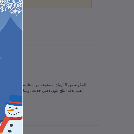
لم تكن هناك تقييمات لهذا المنتج حتى الآن.
ثقب ندفة الثلج بلون ذهبي حديث، ومناسبة للارتداء ا