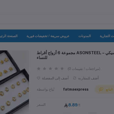
ت التجارية
المدونات
عروض سريعة / تخفيضات فورية
الصفحة الرئي
مجموعة 6 أزواج أقراط ASONSTEEL – ستانلس ستيل ذهبي، ثقب ندفة الثلج، تصميم كلاسيكي
للنساء
(0 مراجعات / تقييمات)
أضف للمقارنة
أضف إلى المفضلة
fatmaexpress
يُباع بواسطة
لبائع
8.89
السعر
/1