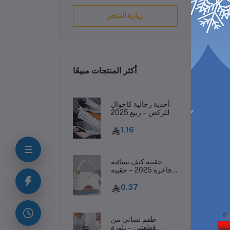
زيارة المتجر
أكثر المنتجات مبيعًا
ف
أحذية رجالية كاجوال
للركض – ربيع 2025
1.16
، بتصميم
وهي
حقيبة كتف نسائية
فاخرة 2025 – حقيبة
جلدية مطبوعة بحرف
واحد
0.37
طقم نسائي من
قطعتين – بلوزة