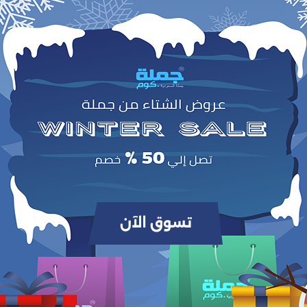
وص
أضف لمسة أنيقة وعصرية إلى إطلالتك مع مجموعة أقراط ASONSTEEL المكونة من 6 أزواج. مصنوعة من ستانلس ستيل عالي الجودة
ليومي أو المناسبات الخاصة. آمنة على البشرة وصحية بفضل المواد الجراحية الجديدة، 
الخيار المثالي للنساء الباحثات عن الأناقة الكلاسيكية والعصرية في آن واحد.