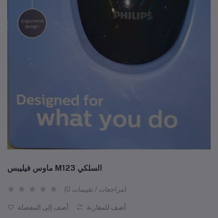
ماوس فيليبس M123 السلكي
(0 مراجعات / تقييمات)
أضف للمقارنة
أضف إلى المفضلة