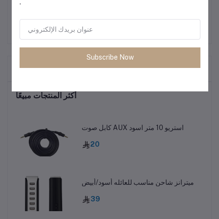
.
Subscribe Now
المنتجات التي يتم شراؤها بشكل متكرر
أكثر المنتجات مبيعًا
كابل صوت AUX استريو 10 متر اسود
20
ميترانز شاحن مناسب للعائله أسود/أبيض
39