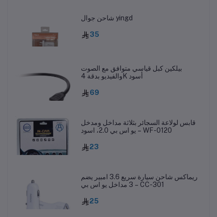
شاحن جوال yingd
35
بيلكين كبل قياسي متوافق مع الصوت
والفيديو بدقة 4K أسود
69
قابس لولاعة السجائر بثلاثة مداخل ومدخل
يو اس بي 2.0، اسود – WF-0120
23
ريماكس شاحن سيارة سريع 3.6 امبير يضم
3 مداخل يو اس بي – CC-301
25