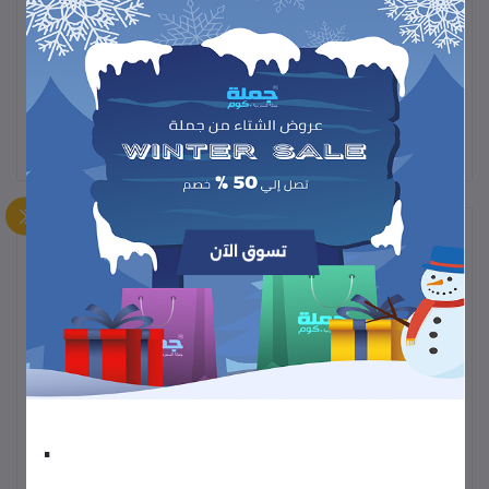
قيم هذا المنتج
لم تكن هناك تقييمات لهذا المنتج حتى الآن.
وصف
هي خيار بسيط وعملي
M123
لوحة الفأرة السلكية من Philips طراز
للاستخدام اليومي على الكمبيوتر أو اللابتوب.
‑ اتصال سلكي عبر منفذ USB مما يوفر استجابة سريعة وثابتة.
‑ استشعار بصري يسمح بتحكّم جيد للحركة على مختلف الأسطح.
‑ تصميم بسيط بثلاث أزرار (يمين، يسار، عجلة تمرير) مناسب للمهام
.
المكتبية أو اليومية.
‑ لون أسود أو قريب منه، ما يمنحه مظهرًا محايدًا يتماشى مع معظم
إعدادات الأجهزة المكتبية.