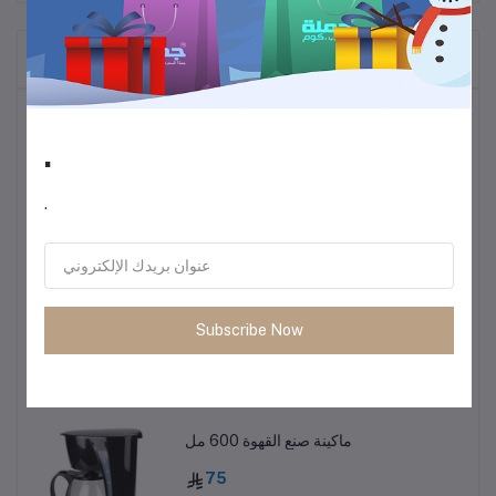
المنتجات التي يتم شراؤها بشكل متكرر
أكثر المنتجات مبيعًا
.
ترموس قهوة وشاي
.
60
• طاولة متعددة الاستخدمات خفيفة الوزن
Subscribe Now
85
ماكينة صنع القهوة 600 مل
75