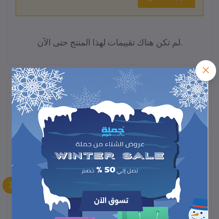
لم تكن هناك تقييمات لهذا المنتج حتى الآن.
وصف
قللي ظهور التجاعيد واستعيدي شباب بشرتك مع
كريم تنظيف التجاعيد
، المصمم لتحفيز تجديد خلايا البشرة وشدها بفعالية.
للوجه
تركيبته الغنية تعمل على ترطيب البشرة وتحسين مرونتها، لتترك وجهك
ناعمًا ومشدودًا.
اختيار مثالي للعناية اليومية بالبشرة لمن تبحث عن مظهر شاب وصحي
بكل سهولة.