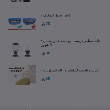
• كيس غسيل للمكيف
70
• خلاط سيلفر كريست مع مطحنة بن بضمان
6 شهور
80
• فرشاة للجسم للتقشير وازالة السيلوليت
50