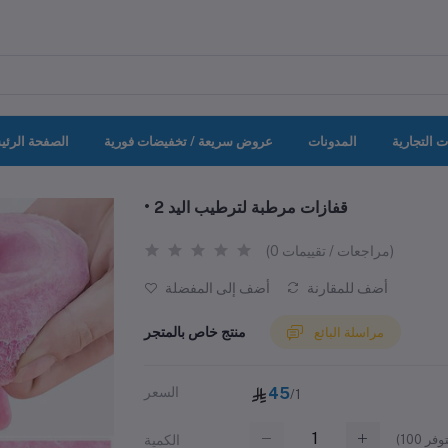
ت التجارية
المدونات
عروض سريعة / تخفيضات فورية
الصفحة الرئي
• قفازات مرطبة لترطيب اليد 2
(0 مراجعات / تقييمات)
أضف للمقارنة
أضف إلى المفضلة
منتج خاص بالمتجر
مراسلة البائع
45
السعر
/1
(
100
الكمية