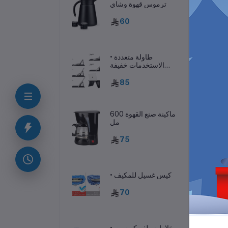
ترموس قهوة وشاي
60
• طاولة متعددة
الاستخدمات خفيفة
الوزن
85
ماكينة صنع القهوة 600
مل
ف
75
من
• كيس غسيل للمكيف
70
• خلاط سيلفر كريست