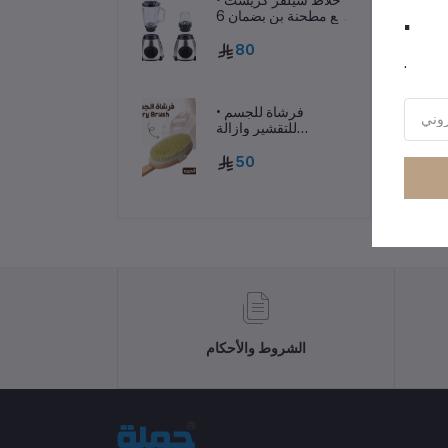
.
مع مطحنة بن بضمان 6
شهور
80
رر
.
• فرشاة للجسم
للتقشير وازالة
السيلوليت
50
الشروط والأحكام