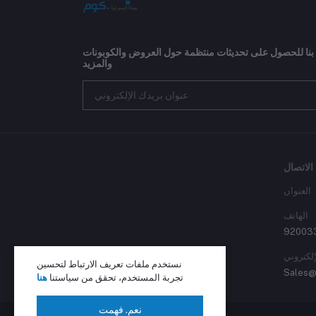
 بنا للحصول على تحديثات منتظمة حول العروض والكوبونات
والمزيد
الاتصال
العنوان
الهاتف
92003
إلكتروني
نستخدم ملفات تعريف الارتباط لتحسين
Sales@
تجربة المستخدم، تحقق من سياستنا
هنا
نعم. فهمت