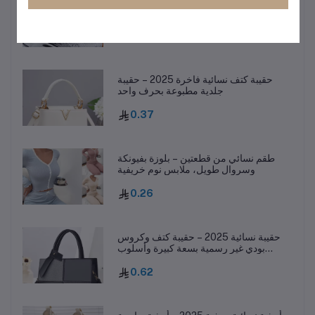
أحذية رجالية كاجوال للركض – ربيع 2025
1.16
حقيبة كتف نسائية فاخرة 2025 – حقيبة
جلدية مطبوعة بحرف واحد
0.37
طقم نسائي من قطعتين – بلوزة بفيونكة
وسروال طويل، ملابس نوم خريفية
0.26
حقيبة نسائية 2025 – حقيبة كتف وكروس
بودي غير رسمية بسعة كبيرة وأسلوب
عصري
0.62