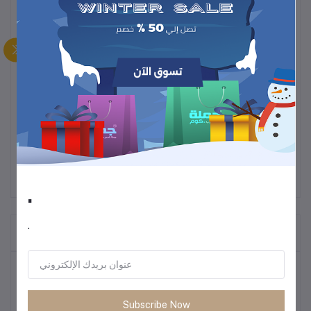
وصف
احصلي على شعر صحي ولامع مع
فرشاة الشعر متعددة الاستخدامات
،
المصممة لتدليك فروة الرأس وتقليل الكهرباء الساكنة.
مثالية لفك تشابك الشعر المجعد، الرطب أو الجاف، وتناسب النساء
والرجال على حد سواء.
استخدميها في صالون التصفيف أو في المنزل لتحسين الدورة الدموية في
فروة الرأس والحفاظ على صحة شعرك ومظهره الأنيق.
.
.
المنتجات التي يتم شراؤها بشكل متكرر
أكثر المنتجات مبيعًا
Subscribe Now