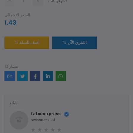
متوفر)
100
(
السعر الإجمالي
1.43
اشتري الآن
أضف للسلة
مشاركة
البائع
fatmaexpress
swissqanal st