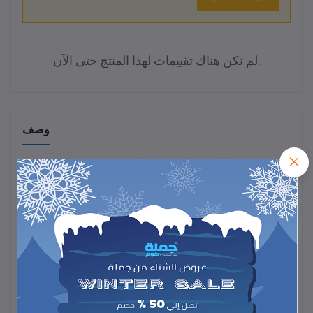
لم تكن هناك تقييمات لهذا المنتج حتى الآن.
وصف
استعيدي كثافة شعرك فورًا مع
بودرة تكثيف الشعر المقاومة للماء
،
المصممة لإخفاء الفراغات وتمنح شعرك مظهرًا أكثر امتلاءً وطبيعيًا.
تركيبته المقاومة للماء تضمن ثبات اللون طوال اليوم دون تلطخ أو
تساقط.
اختيار مثالي لمن تبحث عن حل سريع وفعال لإبراز كثافة الشعر وإضفاء
لمسة جمالية على التسريحة بسهولة.