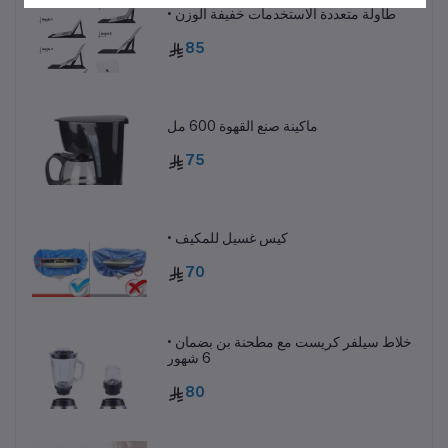
• طاولة متعددة الاستخدمات خفيفة الوزن
85
ماكينة صنع القهوة 600 مل
75
• كيس غسيل للمكيف
70
• خلاط سيلفر كريست مع مطحنة بن بضمان
6 شهور
80