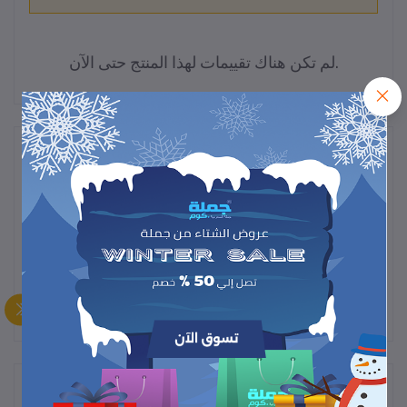
لم تكن هناك تقييمات لهذا المنتج حتى الآن.
وصف
يشيل نوى التمر، الكرز، والزيتون بسرعة وسهولة . تصميم عملي وآمن،
حتى الأطفال يقدرون يستخدمونه. يحافظ على نظافة الفواكه، وما تحتاج
تستخدم يدينك أو أظافرك
المنتجات التي يتم شراؤها بشكل متكرر