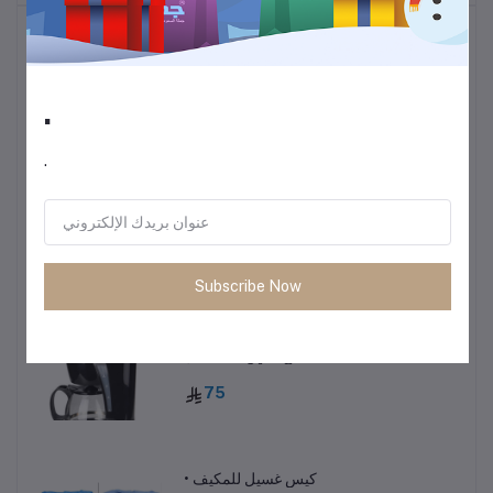
أكثر المنتجات مبيعًا
.
ترموس قهوة وشاي
60
.
• طاولة متعددة الاستخدمات خفيفة الوزن
85
Subscribe Now
ماكينة صنع القهوة 600 مل
75
• كيس غسيل للمكيف