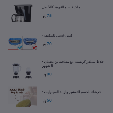
ماكينة صنع القهوة 600 مل
75
• كيس غسيل للمكيف
70
• خلاط سيلفر كريست مع مطحنة بن بضمان
6 شهور
80
• فرشاة للجسم للتقشير وازالة السيلوليت
50