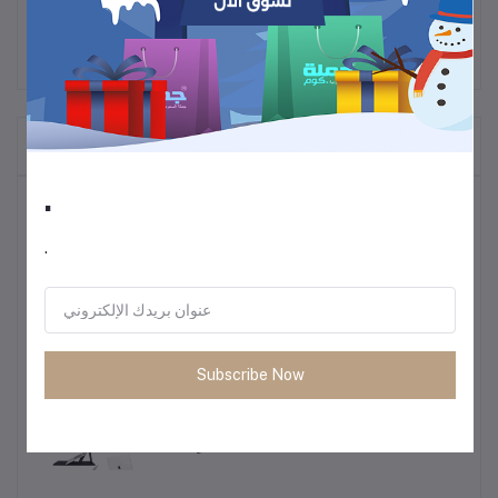
المنتجات التي يتم شراؤها بشكل متكرر
.
أكثر المنتجات مبيعًا
.
ترموس قهوة وشاي
60
Subscribe Now
• طاولة متعددة الاستخدمات خفيفة الوزن
85